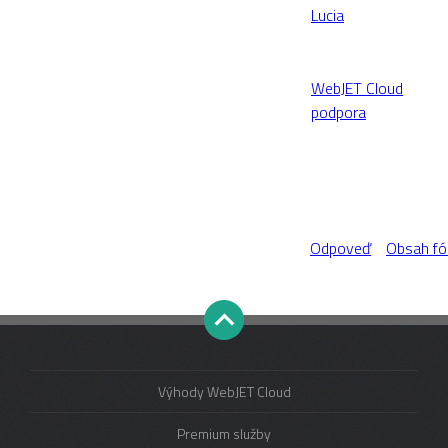
Lucia
WebJET Cloud
podpora
Odpoveď
Obsah fó
Výhody WebJET Cloud
Premium služby