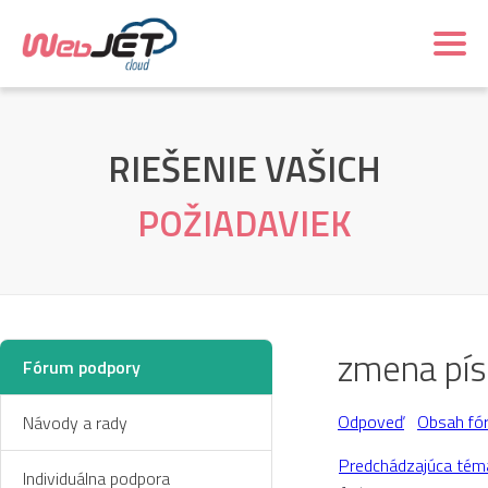
RIEŠENIE VAŠICH
POŽIADAVIEK
zmena pís
Fórum podpory
Odpoveď
Obsah fó
Návody a rady
Predchádzajúca tém
Individuálna podpora