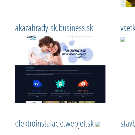
akazahrady-sk.business.sk
vset
elektroinstalacie.webjet.sk
stav