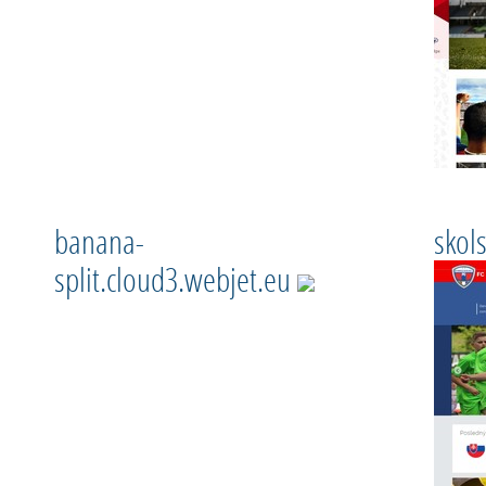
banana-
skol
split.cloud3.webjet.eu