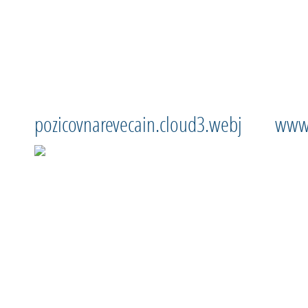
pozicovnarevecain.cloud3.webjet.eu
www.