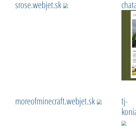
srose.webjet.sk
chat
moreofminecraft.webjet.sk
tj-
koni