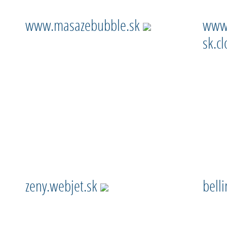
www.masazebubble.sk
www-
sk.c
zeny.webjet.sk
bell