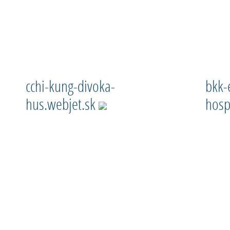
cchi-kung-divoka-
bkk-
hus.webjet.sk
hosp