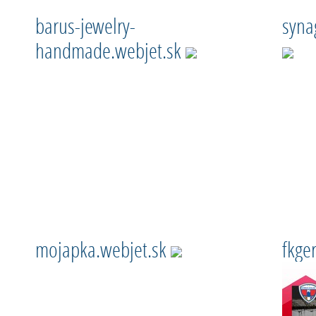
barus-jewelry-
syna
handmade.webjet.sk
mojapka.webjet.sk
fkge