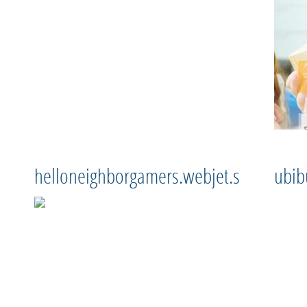
helloneighborgamers.webjet.sk
ubib