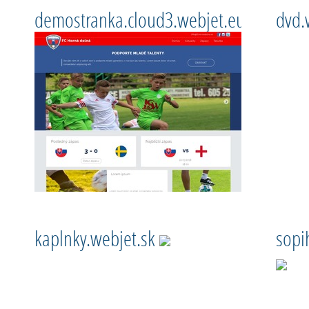
demostranka.cloud3.webjet.eu
dvd.
kaplnky.webjet.sk
sopi