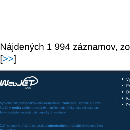
Nájdených 1 994 záznamov, zo
[
>>
]
V
P
Di
Ka
Vytvorte plne personalizovanú
webstránku zadarmo
. Upravte si vizuál
P
šablóny
podľa vašich predstáv
, naplňte podstránky textami, nahrajte
fotky, pridajte množstvo dynamických modulov.
Začnite podnikať už dnes vďaka
jednoduchému redakčnému systému