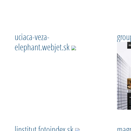
uciaca-veza-
grou
elephant.webjet.sk
linstitut.fotoindex.sk
magn