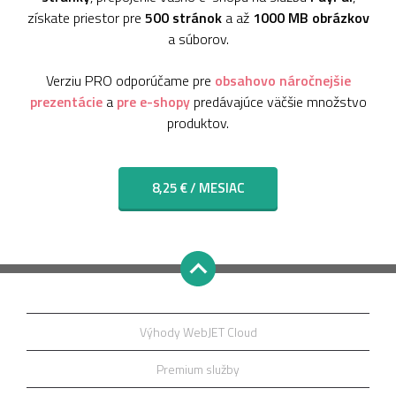
získate priestor pre
500 stránok
a až
1000 MB obrázkov
a súborov.
Verziu PRO odporúčame pre
obsahovo náročnejšie
prezentácie
a
pre e-shopy
predávajúce väčšie množstvo
produktov.
8,25 € / MESIAC
Výhody WebJET Cloud
Premium služby