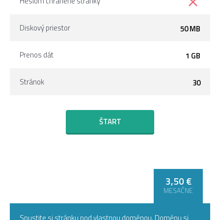
Heslom chránené stránky
Diskový priestor
50 MB
Prenos dát
1 GB
Stránok
30
ŠTART
3,50 €
CONNECT DOMAIN
MESAČNE
Spustite si stránku pod vlastnou doménou. Doménu si