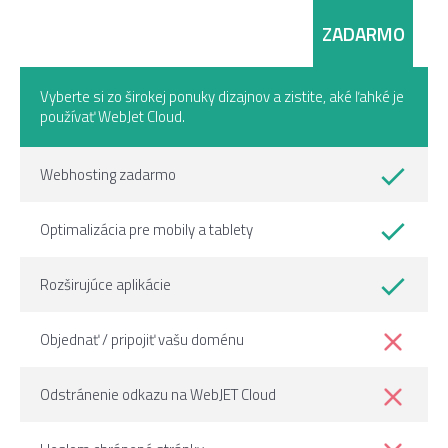
STARTER
ZADARMO
Vyberte si zo širokej ponuky dizajnov a zistite, aké ľahké je
používať WebJet Cloud.
Webhosting zadarmo
Optimalizácia pre mobily a tablety
Rozširujúce aplikácie
Objednať / pripojiť vašu doménu
Odstránenie odkazu na WebJET Cloud