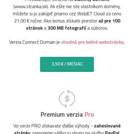
(www.stranka.sk). Ak ešte nie ste vlastníkom domény,
môžete si ju zakúpiť priamo cez WebJET Cloud za cenu
21,00 € ročne. Ako bonus získate priestor
až pre 100
stránok
a
300 MB fotografií
a súborov.
Verzia Connect Domain je
vhodná pre bežné webstránky
.
3,50 € / MESIAC
Premium verzia
Pro
Vo verzii PRO získavate ďalšie výhody -
zaheslované
stránky
, prepojenie vášho e-shopu na službu
PayPal
,