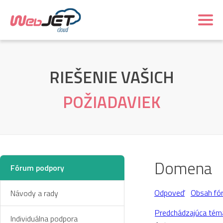
RIEŠENIE VAŠICH
POŽIADAVIEK
Domena
Fórum podpory
Odpoveď
Obsah fó
Návody a rady
Predchádzajúca tém
Individuálna podpora