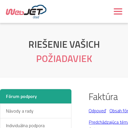
RIEŠENIE VAŠICH
POŽIADAVIEK
Faktúra
Fórum podpory
Odpoveď
Obsah fó
Návody a rady
Predchádzajúca tém
Individuálna podpora