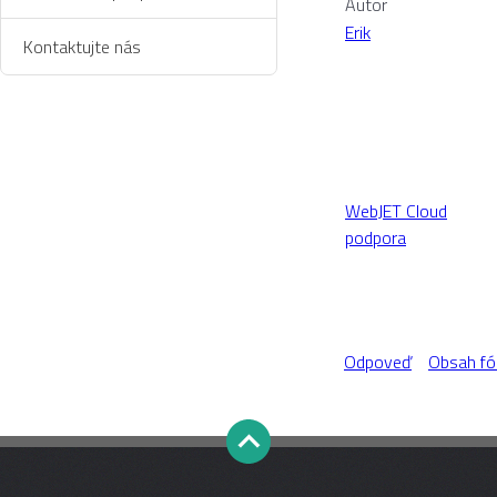
Autor
Erik
Kontaktujte nás
WebJET Cloud
podpora
Odpoveď
Obsah fó