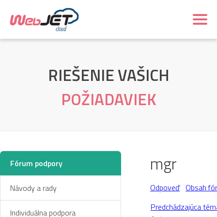
RIEŠENIE VAŠICH
POŽIADAVIEK
mgr
Fórum podpory
Odpoveď
Obsah fó
Návody a rady
Predchádzajúca tém
Individuálna podpora