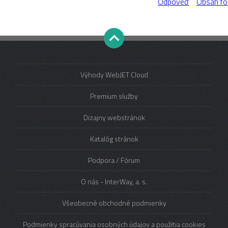
Odpoveď
Obsah fó
Výhody WebJET Cloud
Premium služby
Dizajny webstránok
Katalóg stránok
Podpora / Fórum
O nás - InterWay, a. s.
Všeobecné obchodné podmienky
Podmienky spracúvania osobných údajov a použitia cookies