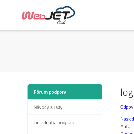
log
Fórum podpory
Odpov
Návody a rady
Nasled
Individuálna podpora
Autor
Radov