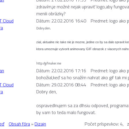
zdravím,je možné nejak upraviť logo,aby fungova
menili obrázky?
T Cloud
Dátum: 22.02.2016 16:40
Predmet: logo ako p
ra
Dobry den,
zial, aktualne nic take nie je mozne, jedine co by sa dalo spravit
ktora umoznuje vytvorit animovany GIF obrazok z viacerych nahr
http://gifmaker.me
an
Dátum: 22.02.2016 17:16
Predmet: logo ako p
bohožial,keď sa ho snažím nahrat ako gif tak m
T Cloud
Dátum: 29.02.2016 08:44
Predmet: logo ako p
ra
Dobry den,
ospravedlnujem sa za dlhsiu odpoved, programat
by vam to teda malo fungovat.
eď
Obsah fóra
»
Dizajn
Počet príspevkov: 4, 