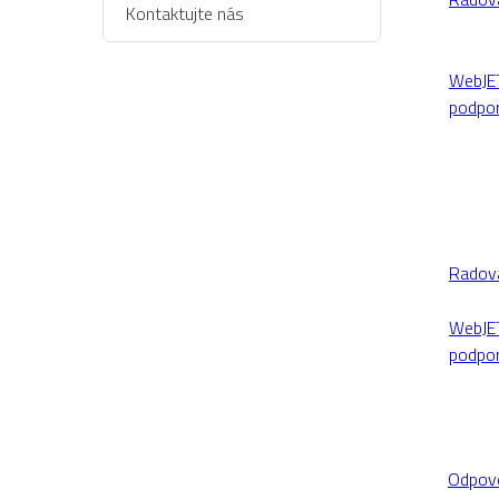
Kontaktujte nás
WebJE
podpo
Radov
WebJE
podpo
Odpov