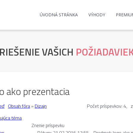
ÚVODNÁ STRÁNKA
VÝHODY
PREMIU
RIEŠENIE VAŠICH
POŽIADAVIE
o ako prezentacia
eď
Obsah fóra
»
Dizajn
Počet príspevkov: 4, 
ujúca téma
Znenie príspevku
an
Dátum: 21.02.2016 17:55
Predmet: logo ako p