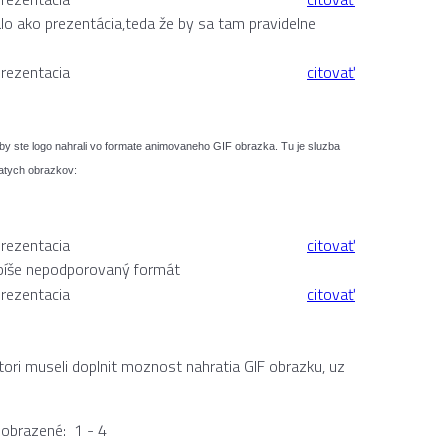
lo ako prezentácia,teda že by sa tam pravidelne
rezentacia
citovať
 keby ste logo nahrali vo formate animovaneho GIF obrazka. Tu je sluzba
atych obrazkov:
rezentacia
citovať
i píše nepodporovaný formát
rezentacia
citovať
ori museli doplnit moznost nahratia GIF obrazku, uz
zobrazené: 1 - 4