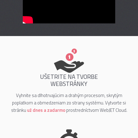
UŠETRITE NA TVORBE
WEBSTRÁNKY
Vyhnite sa dlhotrvajúcim a drahým procesom, skrytým
poplatkom a obmedzeniam zo strany systému. Vytvorte si
stránku
už dnes a zadarmo
prostredníctvom WebJET Cloud.