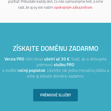
počítať. Pribúdate každý deň, čo nás samozrejme teší, a sme
radi, že aj vy ste našim
spokojným zákazníkom
.
ZÍSKAJTE DOMÉNU ZADARMO
Verzia PRO
Vám teraz
ušetrí až 30 €
. Stačí, ak si aktivujete
prémiovú
službu PRO
a zvolíte
ročný poplatok
. Ušetríte tak jednu mesačnú platbu a
ešte aj získate doménu zadarmo.
PRÉMIOVÉ SLUŽBY