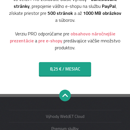
stránky
, prepojenie vášho e-shopu na službu
PayPal
,
získate priestor pre
500 stránok
a až
1000 MB obrázkov
a súborov.
Verziu PRO odporúčame pre
obsahovo náročnejšie
prezentácie
a
pre e-shopy
predávajúce väčšie množstvo
produktov.
8,25 € / MESIAC
Výhody WebJET Cloud
Premium služby