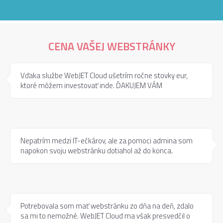
CENA VAŠEJ WEBSTRÁNKY
Vďaka službe WebJET Cloud ušetrím ročne stovky eur,
ktoré môžem investovať inde. ĎAKUJEM VÁM
Nepatrím medzi IT-ečkárov, ale za pomoci admina som
napokon svoju webstránku dotiahol až do konca.
Potrebovala som mať webstránku zo dňa na deň, zdalo
sa mi to nemožné. WebJET Cloud ma však presvedčil o