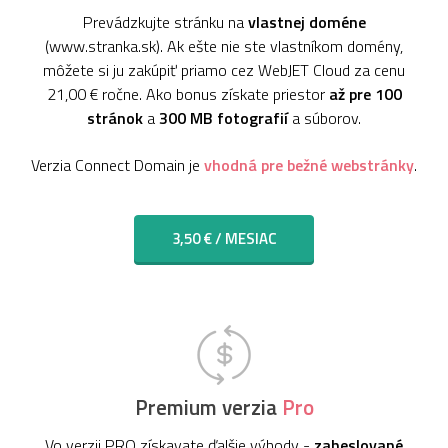
Prevádzkujte stránku na
vlastnej doméne
(www.stranka.sk). Ak ešte nie ste vlastníkom domény,
môžete si ju zakúpiť priamo cez WebJET Cloud za cenu
21,00 € ročne. Ako bonus získate priestor
až pre 100
stránok
a
300 MB fotografií
a súborov.
Verzia Connect Domain je
vhodná pre bežné webstránky
.
3,50 € / MESIAC
Premium verzia
Pro
Vo verzii PRO získavate ďalšie výhody -
zaheslované