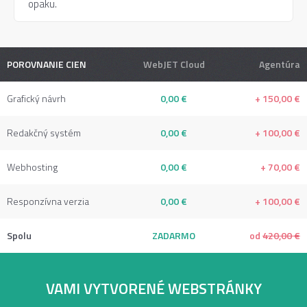
opaku.
POROVNANIE CIEN
WebJET Cloud
Agentúra
Grafický návrh
0,00 €
+ 150,00 €
Redakčný systém
0,00 €
+ 100,00 €
Webhosting
0,00 €
+ 70,00 €
Responzívna verzia
0,00 €
+ 100,00 €
Spolu
ZADARMO
od
420,00 €
VAMI VYTVORENÉ WEBSTRÁNKY