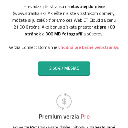
Prevádzkujte stránku na
vlastnej doméne
(www.stranka.sk). Ak ešte nie ste vlastníkom domény,
môžete si ju zakúpiť priamo cez WebJET Cloud za cenu
21,00 € ročne. Ako bonus získate priestor
až pre 100
stránok
a
300 MB fotografií
a súborov.
Verzia Connect Domain je
vhodná pre bežné webstránky
.
3,50 € / MESIAC
Premium verzia
Pro
Vo verzii PRO získavate ďalšie výhody -
zaheslované