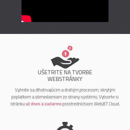
UŠETRITE NA TVORBE
WEBSTRÁNKY
Vyhnite sa dlhotrvajúcim a drahým procesom, skrytým
poplatkom a obmedzeniam zo strany systému. Vytvorte si
stránku
už dnes a zadarmo
prostredníctvom WebJET Cloud.