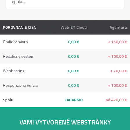
opaku.
POROVNANIE CIEN
WebJET Cloud
Agentúra
Grafický návrh
0,00 €
+ 150,00 €
Redakčný systém
0,00 €
+ 100,00 €
Webhosting
0,00 €
+ 70,00 €
Responzívna verzia
0,00 €
+ 100,00 €
Spolu
ZADARMO
od
420,00 €
VAMI VYTVORENÉ WEBSTRÁNKY