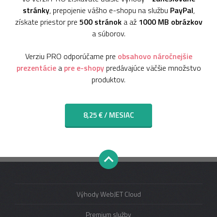
stránky
, prepojenie vášho e-shopu na službu
PayPal
,
získate priestor pre
500 stránok
a až
1000 MB obrázkov
a súborov.
Verziu PRO odporúčame pre
obsahovo náročnejšie
prezentácie
a
pre e-shopy
predávajúce väčšie množstvo
produktov.
8,25 € / MESIAC
Výhody WebJET Cloud
Premium služby