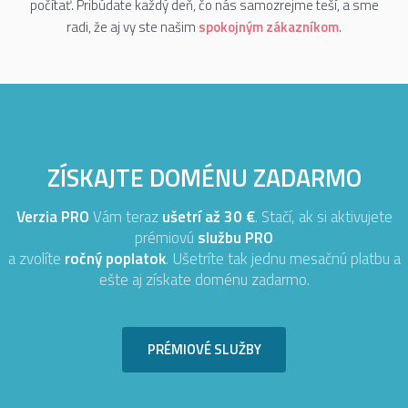
počítať. Pribúdate každý deň, čo nás samozrejme teší, a sme
radi, že aj vy ste našim
spokojným zákazníkom
.
ZÍSKAJTE DOMÉNU ZADARMO
Verzia PRO
Vám teraz
ušetrí až 30 €
. Stačí, ak si aktivujete
prémiovú
službu PRO
a zvolíte
ročný poplatok
. Ušetríte tak jednu mesačnú platbu a
ešte aj získate doménu zadarmo.
PRÉMIOVÉ SLUŽBY