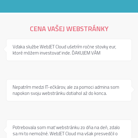
CENA VAŠEJ WEBSTRÁNKY
Vďaka službe WebJET Cloud ušetrím ročne stovky eur,
ktoré môžem investovať inde. ĎAKUJEM VÁM
Nepatrím medzi IT-ečkárov, ale za pomoci admina som
napokon svoju webstránku dotiahol až do konca.
Potrebovala som mať webstránku zo dňa na deň, zdalo
sa mi to nemožné. WebJET Cloud ma však presvedčil o