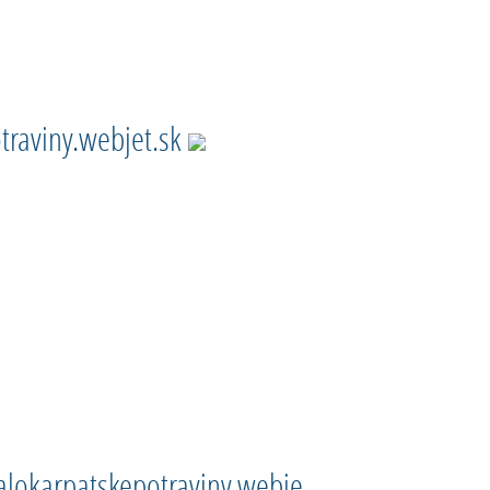
traviny.webjet.sk
lokarpatskepotraviny.webjet.sk