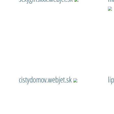
cistydomov.webjet.sk
li