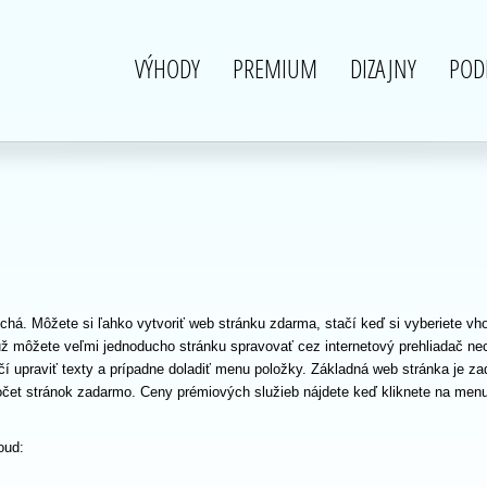
VÝHODY
PREMIUM
DIZAJNY
POD
chá. Môžete si ľahko vytvoriť web stránku zdarma, stačí keď si vyberiete v
ž môžete veľmi jednoducho stránku spravovať cez internetový prehliadač ne
čí upraviť texty a prípadne doladiť menu položky. Základná web stránka je za
očet stránok zadarmo. Ceny prémiových služieb nájdete keď kliknete na me
oud: