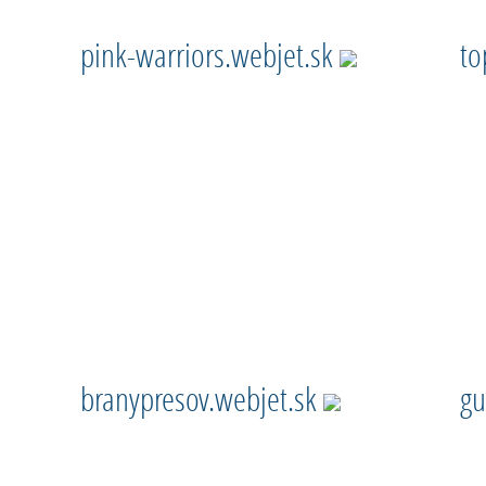
pink-warriors.webjet.sk
to
branypresov.webjet.sk
gu