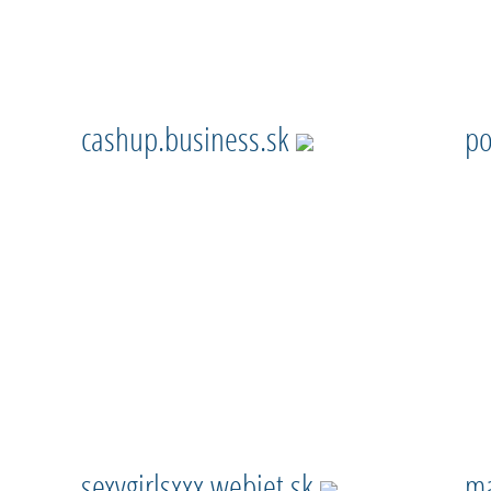
cashup.business.sk
po
sexygirlsxxx.webjet.sk
ma