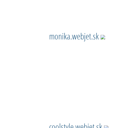
monika.webjet.sk
coolstyle.webjet.sk